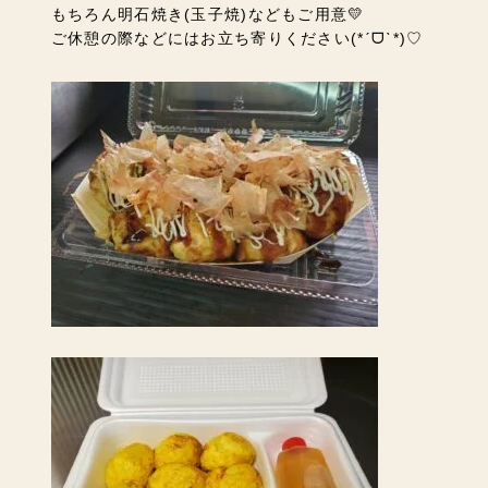
もちろん明石焼き(玉子焼)などもご用意💛
ご休憩の際などにはお立ち寄りください
(*ˊᗜˋ*)♡