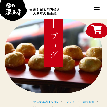
未来を創る明石焼き
大黒堂の福玉焼
ブログ
shop
明石夢工房 HOME
ブログ
新着情報