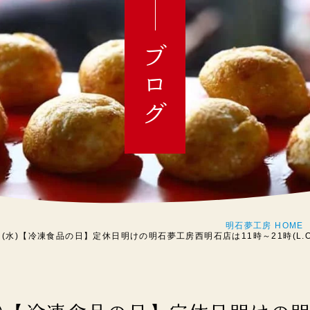
ブログ
明石夢工房 HOME
日(水)【冷凍食品の日】定休日明けの明石夢工房西明石店は11時～21時(L.O.20