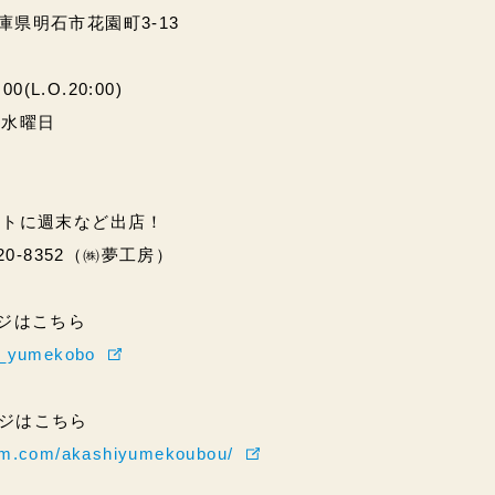
兵庫県明石市花園町3-13
(L.O.20:00)
・水曜日
ントに週末など出店！
20-8352（㈱夢工房）
ページはこちら
hi_yumekobo
ページはこちら
ram.com/akashiyumekoubou/