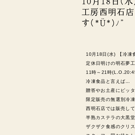
10月18日
工房西明石店は
す(*Ü*)ﾉ”
10月18日(水) 【冷
定休日明けの明石夢
11時～21時(L.O.20:
冷凍食品と言えば…
贈答やお土産にピッタ
限定販売の無選別冷
西明石店では販売して
半熟カステラの大黒堂
ザクザク食感のクリス