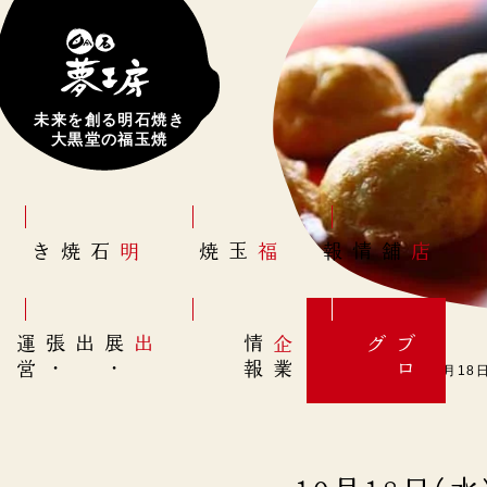
未来を創る明石焼き
大黒堂の福玉焼
明石焼き
福玉焼
店舗情報
営
出展
・
出張
・
運
報
企
情
グ
ブ
業
ロ
10月18