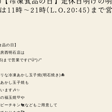
(水)【冷凍食品の日】定休日明けの
11時～21時(L.O.20:45)まで
凍食品の日】
工房西明石店は
45)まで営業です(*Ü*)ﾉ”
リな冷凍あかし玉子焼(明石焼き)🐙
凍あかし玉子焼も
います🎶✨
の福玉焼💛や
ピーチキン🐔などもご用意して