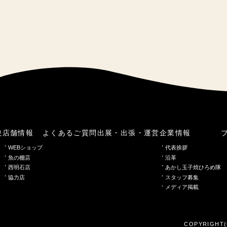
焼
店舗情報
よくあるご質問
出展・出張・運営
企業情報
WEBショップ
代表挨拶
魚の棚店
沿革
西明石店
あかし玉子焼ひろめ隊
協力店
スタッフ募集
メディア掲載
COPYRIGHT(