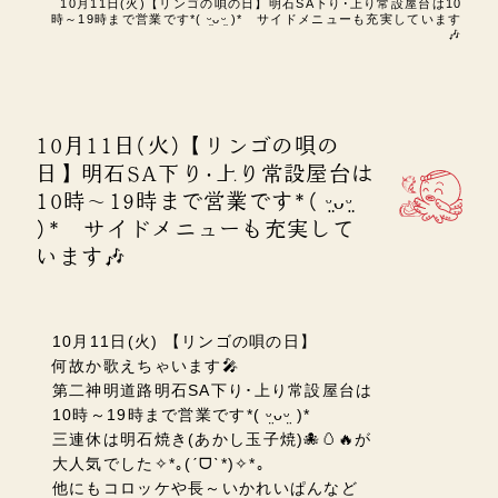
10月11日(火)【リンゴの唄の日】明石SA下り･上り常設屋台は10
時～19時まで営業です*( ᵕ̤ᴗᵕ̤ )* サイドメニューも充実しています
🎶
10月11日(火)【リンゴの唄の
日】明石SA下り･上り常設屋台は
10時～19時まで営業です*( ᵕ̤ᴗᵕ̤
)* サイドメニューも充実して
います🎶
10月11日(火) 【リンゴの唄の日】
何故か歌えちゃいます🎤
第二神明道路明石SA下り･上り常設屋台は
10時～19時まで営業です*( ᵕ̤ᴗᵕ̤ )*
三連休は明石焼き(あかし玉子焼)🐙🥚🔥が
大人気でした✧*｡(ˊᗜˋ*)✧*｡
他にもコロッケや長～いかれいぱんなど