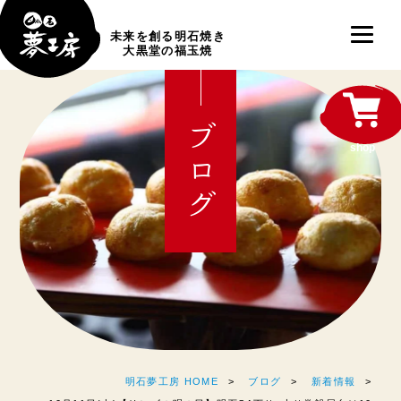
未来を創る明石焼き
大黒堂の福玉焼
ブログ
shop
明石夢工房 HOME
ブログ
新着情報