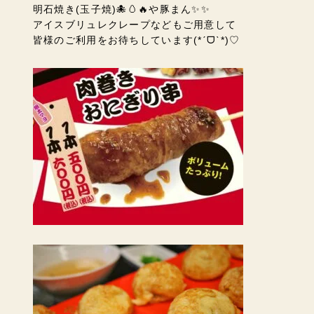
明石焼き(玉子焼)🐙🥚🔥や豚まん✨✨
アイスブリュレクレープなどもご用意して
皆様のご利用をお待ちしています
(*ˊᗜˋ*)♡