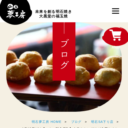
未来を創る明石焼き
大黒堂の福玉焼
ブログ
shop
明石夢工房 HOME
ブログ
明石SA下り店