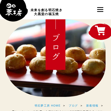
未来を創る明石焼き
大黒堂の福玉焼
ブログ
shop
明石夢工房 HOME
ブログ
新着情報