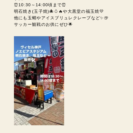
⏰10:30～14:00頃まで⏰
明石焼き(玉子焼)🐙🥚🔥や大黒堂の福玉焼💛
他にも玉蛸やアイスブリュレクレープなど✨🍺
サッカー観戦のお供にぜひ🌟