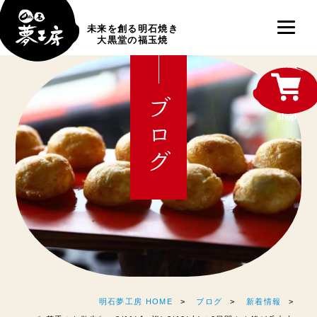
未来を創る明石焼き
大黒堂の福玉焼
ブログ
shop
明石夢工房 HOME
ブログ
新着情報