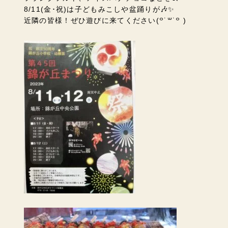
8/11(金･祝)は子どもみこしや盆踊りが🎶✨
近隣の皆様！ぜひ遊びに来てください
(꒪˙꒳˙꒪ )