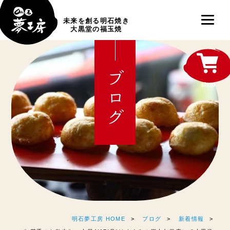
未来を創る明石焼き
大黒堂の福玉焼
ブログ
shop
明石夢工房 HOME
ブログ
新着情報