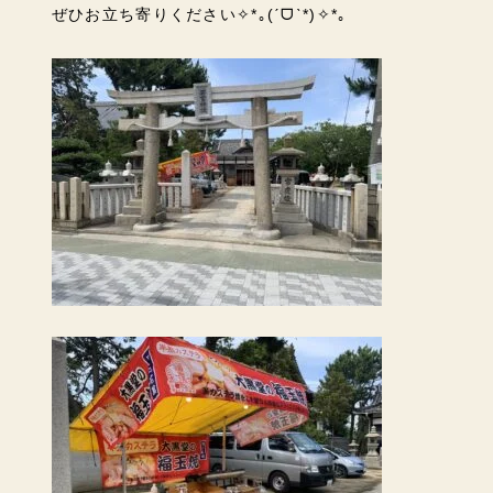
ぜひお立ち寄りください✧*｡(ˊᗜˋ*)✧*｡