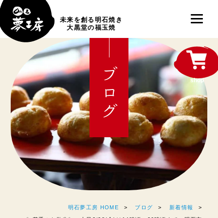
未来を創る明石焼き
大黒堂の福玉焼
ブログ
shop
明石夢工房 HOME
ブログ
新着情報