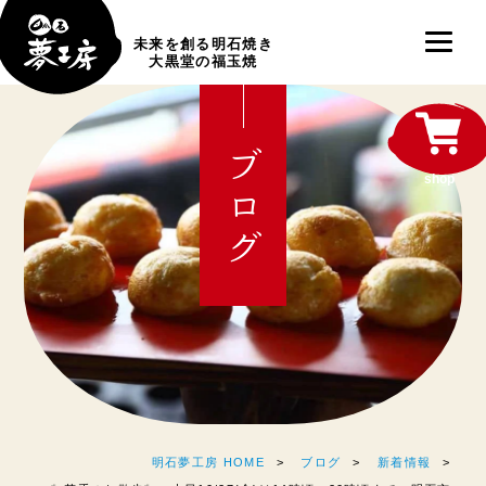
未来を創る明石焼き
大黒堂の福玉焼
ブログ
shop
明石夢工房 HOME
ブログ
新着情報