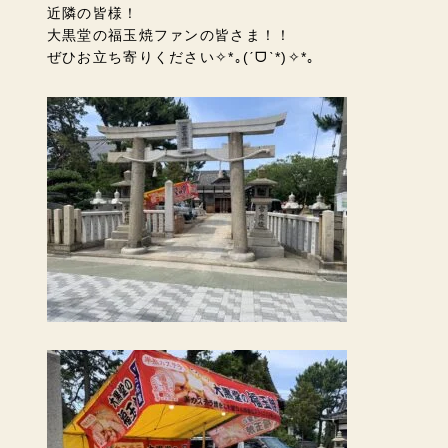
近隣の皆様！
大黒堂の福玉焼ファンの皆さま！！
ぜひお立ち寄りください✧*｡(ˊᗜˋ*)✧*｡