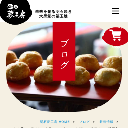
未来を創る明石焼き
大黒堂の福玉焼
ブログ
shop
明石夢工房 HOME
ブログ
新着情報