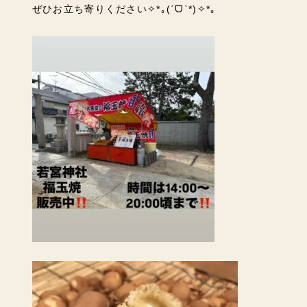
ぜひお立ち寄りください✧*｡(ˊᗜˋ*)✧*｡