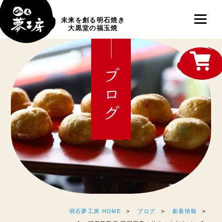
未来を創る明石焼き
大黒堂の福玉焼
ブログ
shop
明石夢工房 HOME
ブログ
新着情報