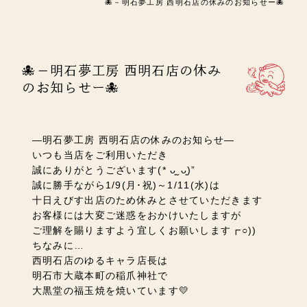
🐙－明石夢工房 西明石店の休みのお知らせー🐙
🐙－明石夢工房 西明石店の休み
のお知らせー🐙
―明石夢工房
西明石店の休みのお知らせ―
いつも当店をご利用いただき
誠にありがとうございます(* ᴗ͈ˬᴗ͈)”
誠に勝手ながら1/9(月･祝)～1/11(水)は
十日えびす出店のため休みとさせていただきます
お客様には大変ご迷惑をおかけいたしますが
ご理解を賜りますよう宜しくお願いします
┏○))
ちなみに…
西明石店のゆるキャラ店長は
明石市大蔵本町の稲爪神社で
大黒堂の福玉焼を焼いています💛