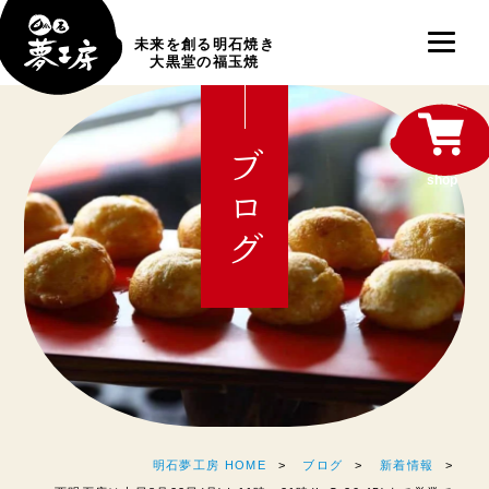
未来を創る明石焼き
大黒堂の福玉焼
ブログ
shop
明石夢工房 HOME
ブログ
新着情報