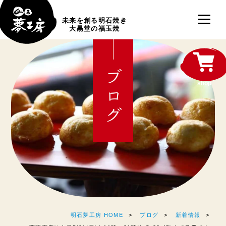
未来を創る明石焼き
大黒堂の福玉焼
ブログ
shop
明石夢工房 HOME
ブログ
新着情報