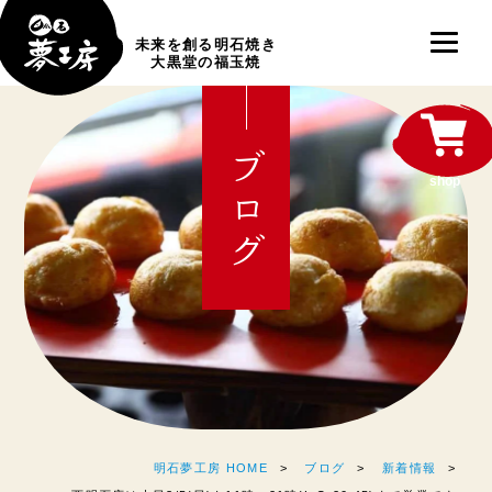
未来を創る明石焼き
大黒堂の福玉焼
ブログ
shop
明石夢工房 HOME
ブログ
新着情報