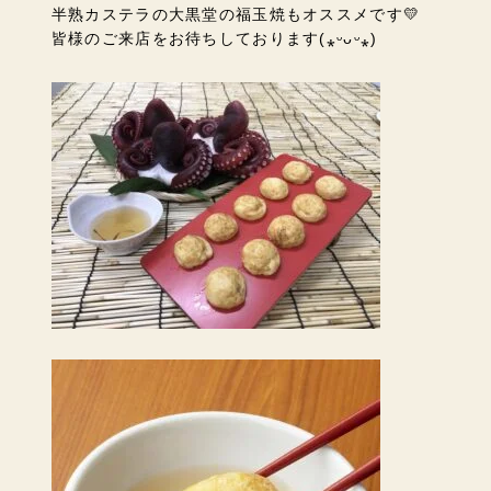
半熟カステラの大黒堂の福玉焼もオススメです💛
皆様のご来店をお待ちしております
(⁎ᵕᴗᵕ⁎)