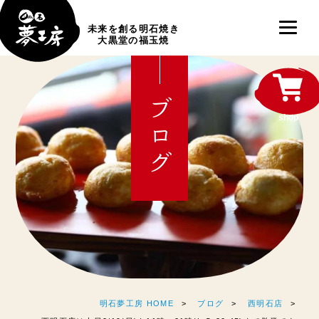
未来を創る明石焼き
大黒堂の福玉焼
ブログ
shop
明石夢工房 HOME
ブログ
西明石店