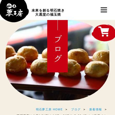
未来を創る明石焼き
大黒堂の福玉焼
ブログ
shop
明石夢工房 HOME
ブログ
新着情報