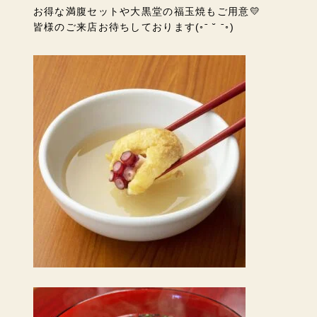
お得な満腹セットや大黒堂の福玉焼もご用意💛
皆様のご来店お待ちしております(◦ˉ ˘ ˉ◦)