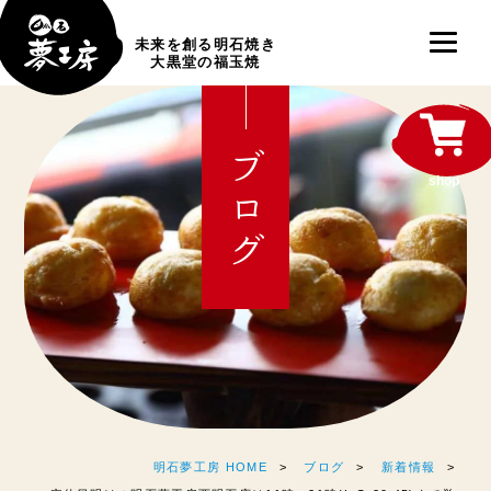
未来を創る明石焼き
大黒堂の福玉焼
ブログ
shop
明石夢工房 HOME
ブログ
新着情報