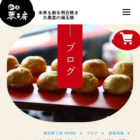
未来を創る明石焼き
大黒堂の福玉焼
ブログ
shop
明石夢工房 HOME
ブログ
新着情報