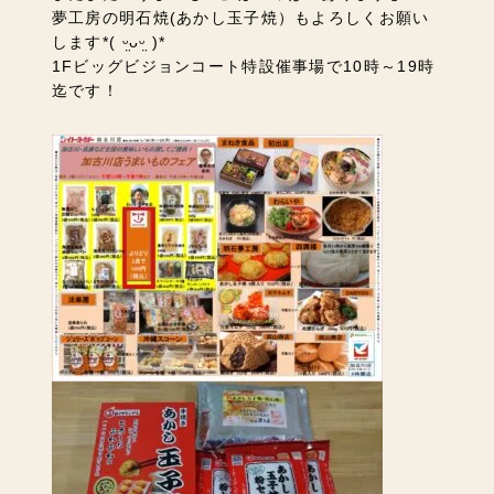
夢工房の明石焼(あかし玉子焼）もよろしくお願い
します*( ᵕ̤ᴗᵕ̤ )*
1Fビッグビジョンコート特設催事場で10時～19時
迄です！