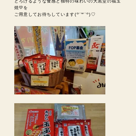
とろけるような食感と独特の味わいの大黒堂の福玉
焼💛を
ご用意してお待ちしています(꒪ˊ꒳ˋ꒪)♡