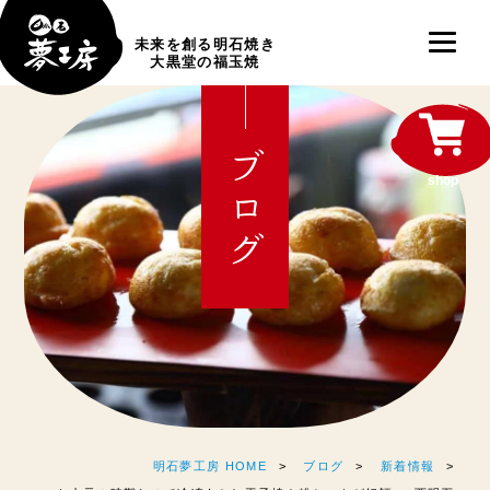
未来を創る明石焼き
大黒堂の福玉焼
ブログ
shop
明石夢工房 HOME
ブログ
新着情報