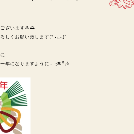
ざいます🎍🌅
くお願い致します(* ᴗ͈ˬᴗ͈)”
うに
年になりますように…₍₍🐙⁾⁾🎶