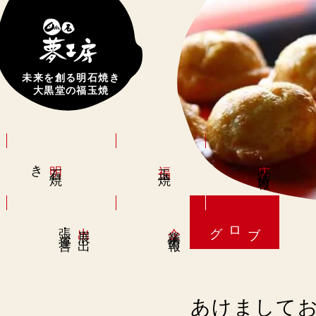
未来を創る明石焼き
大黒堂の福玉焼
き
明
焼
福
店
情
石
玉
焼
舗
報
営
出
・
出
張
運
企
情
ブログ
展
・
業
報
あけましてお