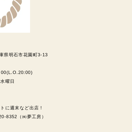
兵庫県明石市花園町3-13
(L.O.20:00)
・水曜日
ントに週末など出店！
20-8352（㈱夢工房）