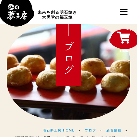
未来を創る明石焼き
大黒堂の福玉焼
ブログ
shop
明石夢工房 HOME
ブログ
新着情報