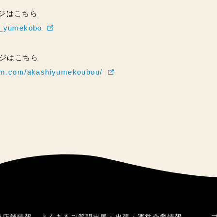
ページはこちら
hi_yumekobo
ページはこちら
ram.com/akashiyumekoubou/
焼
店舗情報
よくあるご質問
出展・出張・運営
企業情報