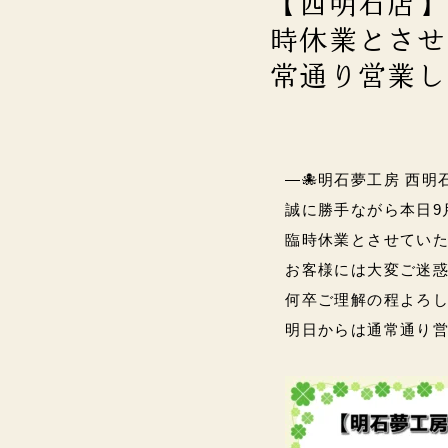
【西明石店】
時休業とさせ
常通り営業し
―🐙明石夢工房 西明
誠に勝手ながら本日9月
臨時休業とさせていた
お客様には大変ご迷
何卒ご理解の程よろしく
明日からは通常通り