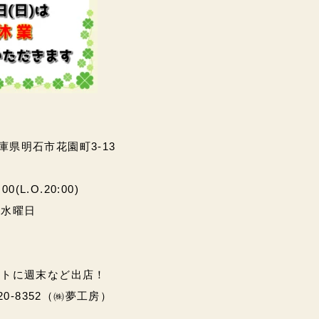
兵庫県明石市花園町3-13
(L.O.20:00)
・水曜日
ントに週末など出店！
20-8352（㈱夢工房）