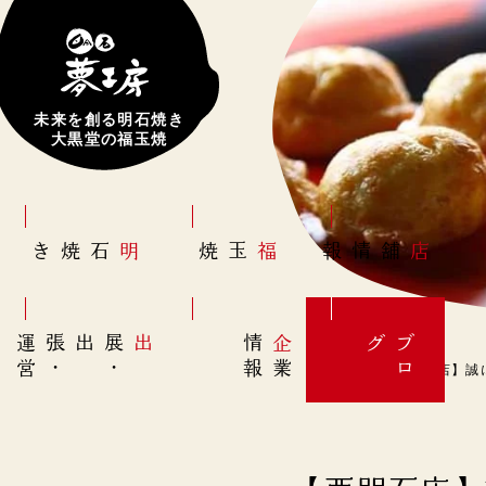
未来を創る明石焼き
大黒堂の福玉焼
明石焼き
福玉焼
店舗情報
営
出展
・
出張
・
運
報
企
情
グ
ブ
業
ロ
【西明石店】誠