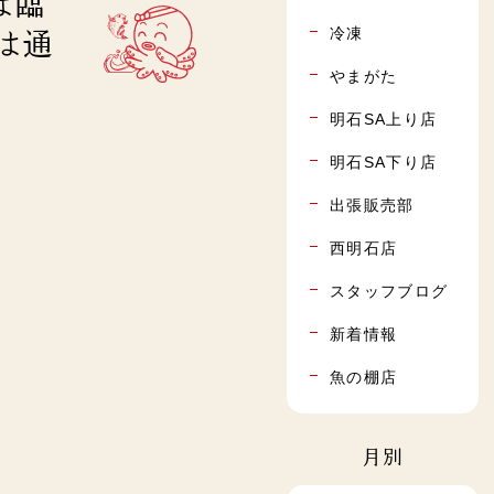
は臨
冷凍
は通
やまがた
明石SA上り店
明石SA下り店
出張販売部
西明石店
スタッフブログ
新着情報
魚の棚店
月別