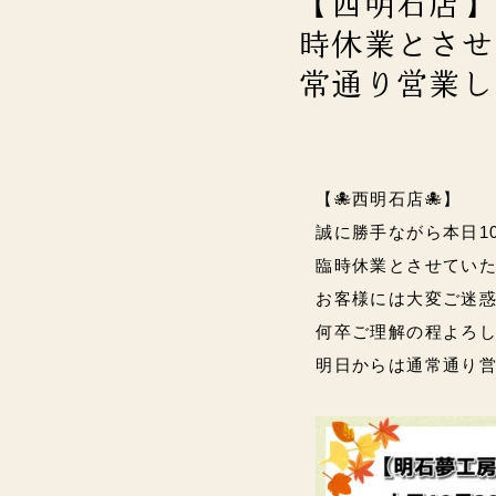
【西明石店】
時休業とさせ
常通り営業し
【🐙西明石店🐙】
誠に勝手ながら本日10
臨時休業とさせていた
お客様には大変ご迷
何卒ご理解の程よろしくお願
明日からは通常通り