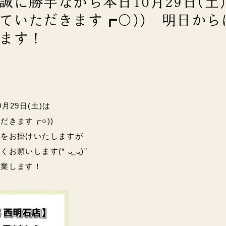
誠に勝手ながら本日10月29日(土
ていただきます┏○)) 明日から
ます！
月29日(土)は
だきます┏○))
惑をお掛けいたしますが
いします(* ᴗ͈ˬᴗ͈)”
営業します！