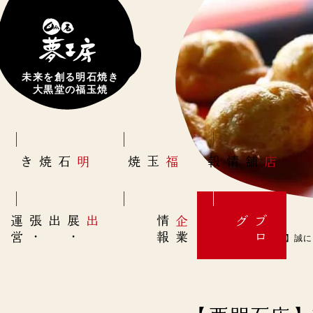
未来を創る明石焼き
大黒堂の福玉焼
明石焼き
福玉焼
店舗情報
営
出展
・
出張
・
運
報
企
情
グ
ブ
業
ロ
【西明石店】誠に