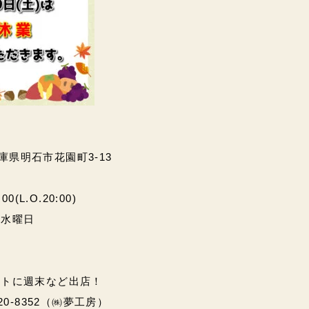
兵庫県明石市花園町3-13
(L.O.20:00)
・水曜日
ントに週末など出店！
20-8352（㈱夢工房）