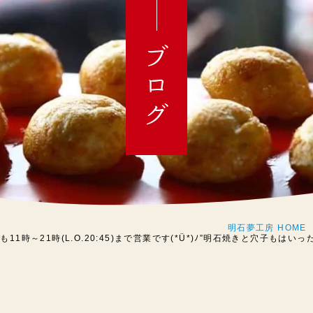
ブログ
明石夢工房 HOME
)も11時～21時(L.O.20:45)まで営業です(*Ü*)ﾉ”明石焼きと穴子も