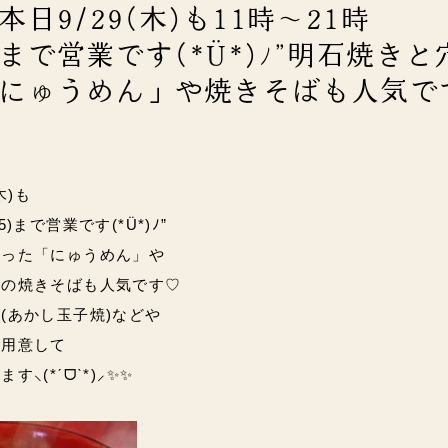
日9/29(木)も11時～21時
45)まで営業です(*Ü*)ﾉ”明石焼き
にゅうめん」や焼きそばも人気で
木)も
45)まで営業です(*Ü*)ﾉ”
いった「にゅうめん」や
りの焼きそばも人気です♡
(あかし玉子焼)などや
ご用意して
います
⸜(*ˊᗜˋ*)⸝✨✨