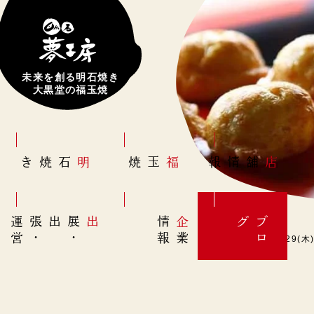
未来を創る明石焼き
大黒堂の福玉焼
明石焼き
福玉焼
店舗情報
営
出展
・
出張
・
運
報
企
情
グ
ブ
業
ロ
【西明石店】本日9/29(木