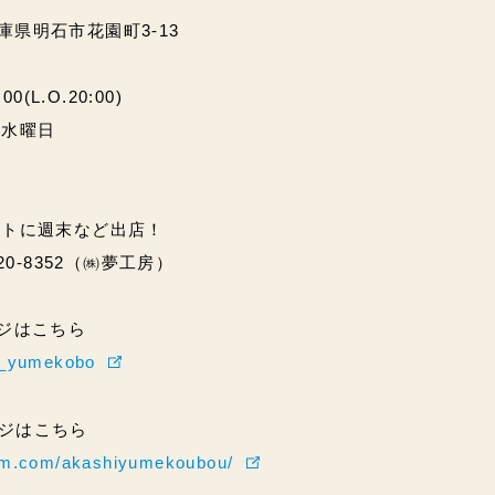
兵庫県明石市花園町3-13
(L.O.20:00)
・水曜日
ントに週末など出店！
20-8352（㈱夢工房）
ページはこちら
hi_yumekobo
ページはこちら
ram.com/akashiyumekoubou/