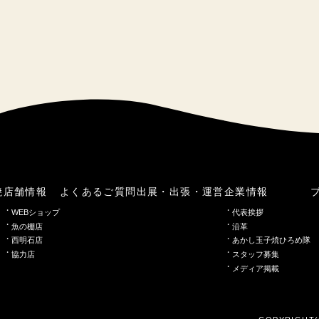
焼
店舗情報
よくあるご質問
出展・出張・運営
企業情報
WEBショップ
代表挨拶
魚の棚店
沿革
西明石店
あかし玉子焼ひろめ隊
協力店
スタッフ募集
メディア掲載