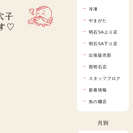
冷凍
と穴子
やまがた
す♡
明石SA上り店
明石SA下り店
出張販売部
西明石店
スタッフブログ
新着情報
魚の棚店
月別