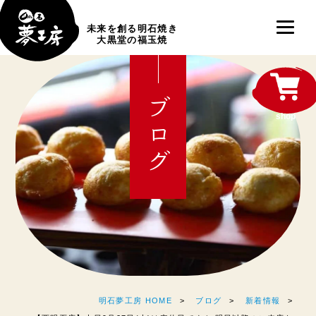
未来を創る明石焼き
大黒堂の福玉焼
ブログ
shop
明石夢工房 HOME
ブログ
新着情報