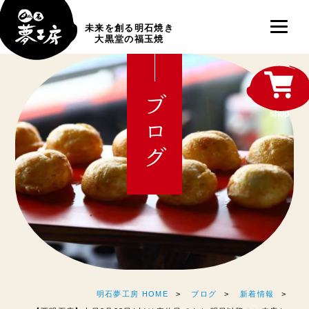
未来を創る明石焼き
大黒堂の福玉焼
ブログ
shop
明石夢工房 HOME
ブログ
新着情報