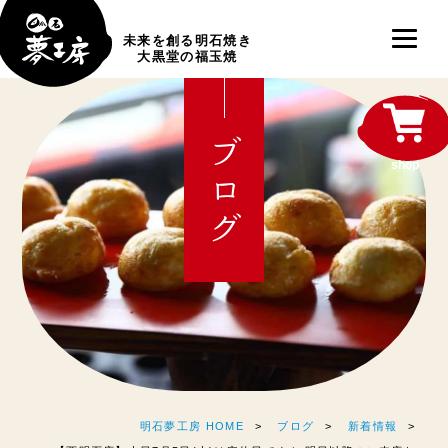
未来を創る明石焼き
大黒堂の福玉焼
ブログ
shop
明石夢工房 HOME
ブログ
新着情報