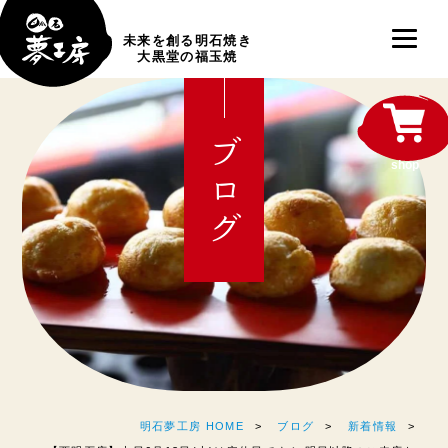
未来を創る明石焼き
大黒堂の福玉焼
ブログ
shop
明石夢工房 HOME
ブログ
新着情報