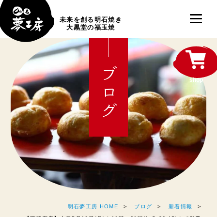
未来を創る明石焼き
大黒堂の福玉焼
ブログ
shop
明石夢工房 HOME
ブログ
新着情報