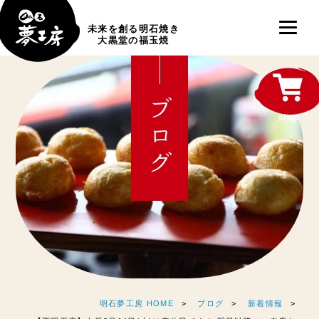
未来を創る明石焼き
大黒堂の福玉焼
ブログ
shop
明石夢工房 HOME
ブログ
新着情報