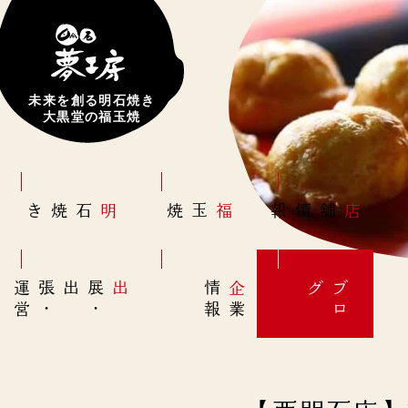
未来を創る明石焼き
大黒堂の福玉焼
明石焼き
福玉焼
店舗情報
営
出展
・
出張
・
運
報
企
情
グ
ブ
業
ロ