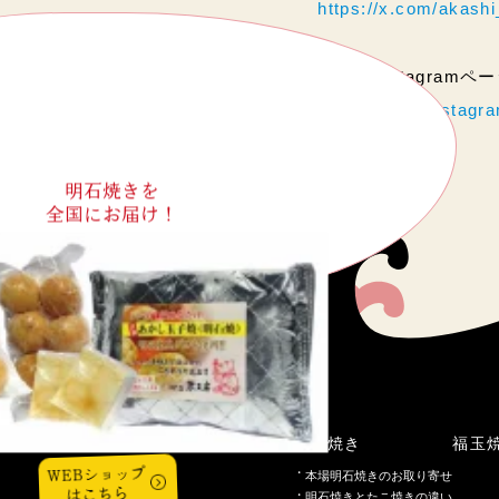
https://x.com/akas
当店のInstagram
https://www.instag
明石焼きを
全国にお届け！
こだわり
明石焼き
福玉
WEBショップ
本場明石焼きのお取り寄せ
はこちら
明石焼きとたこ焼きの違い