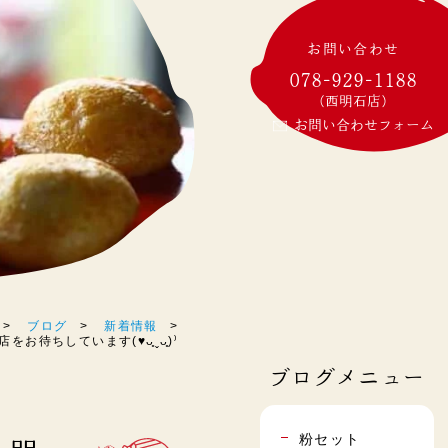
お問い合わせ
078-929-1188
(西明石店)
お問い合わせフォーム
ブログ
新着情報
ちしています(♥︎︎ᴗ͈ˬᴗ͈)⁾
ブログメニュー
粉セット