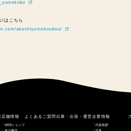
hi_yumekobo
ページはこちら
ram.com/akashiyumekoubou/
焼
店舗情報
よくあるご質問
出展・出張・運営
企業情報
WEBショップ
代表挨拶
魚の棚店
沿革