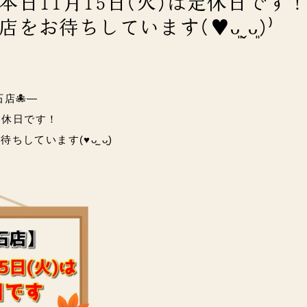
本日11月15日(火)は定休日です！
お待ちしています(♥︎︎ᴗ͈ˬᴗ͈)⁾
石店🐙―
は定休日です！
ています(♥︎︎ᴗ͈ˬᴗ͈)