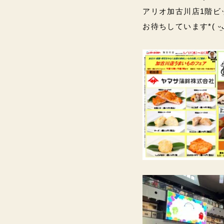
アリオ加古川店1階ビ
お待ちしています*( ᵕ̤ᴗᵕ