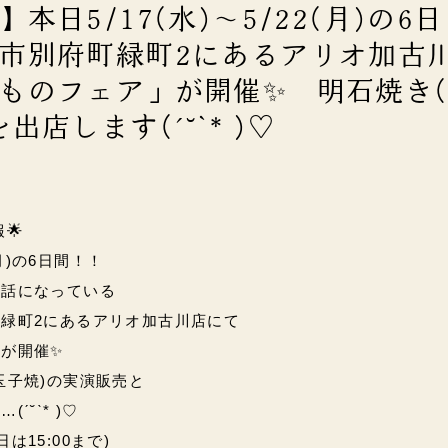
本日5/17(水)～5/22(月)の6日
市別府町緑町2にあるアリオ加古
ものフェア」が開催✨ 明石焼き
出店します(ˊ˘ˋ* )♡
🌟
(月)の6日間！！
世話になっている
緑町2にある
アリオ加古川店にて
が開催✨
玉子焼)の実演販売と
ˊ˘ˋ* )♡
終日は15:00まで)