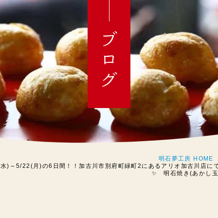
ブログ
明石夢工房 HOME
7(水)～5/22(月)の6日間！！加古川市別府町緑町2にあるアリオ加古川店
✨ 明石焼き(あかし玉子