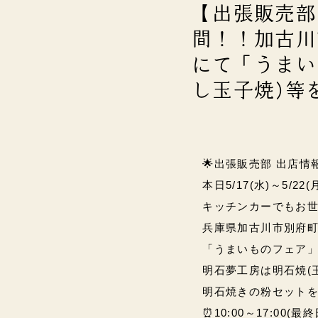
【出張販売部】
間！！加古川
にて「うまい
し玉子焼)等を
🌟出張販売部 出店情報
本日5/17(水)～5/22
キッチンカーでもお
兵庫県加古川市別府町
「うまいものフェア」
明石夢工房は明石焼(
明石焼きの粉セットを…(
⏰10:00～17:00(最