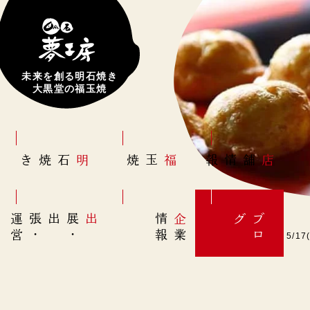
未来を創る明石焼き
大黒堂の福玉焼
明石焼き
福玉焼
店舗情報
営
出展
・
出張
・
運
報
企
情
グ
ブ
業
ロ
【出張販売部】本日5/1