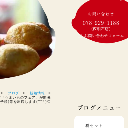
お問い合わせ
078-929-1188
(西明石店)
お問い合わせフォーム
ブログ
新着情報
にて「うまいものフェア」が開催
焼)等を出店します(ˊ˘ˋ* )♡
ブログメニュー
粉セット