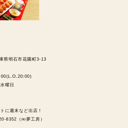
兵庫県明石市花園町3-13
(L.O.20:00)
・水曜日
ントに週末など出店！
20-8352（㈱夢工房）