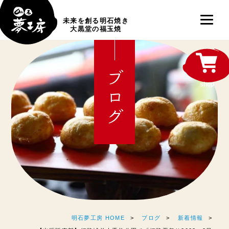
未来を創る明石焼き
大黒堂の福玉焼
ブログ
shop
明石夢工房 HOME
ブログ
新着情報