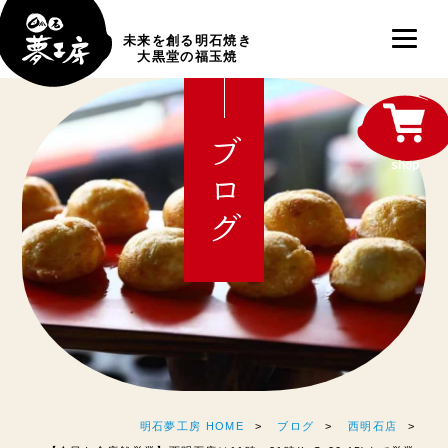
未来を創る明石焼き
大黒堂の福玉焼
ブログ
shop
明石夢工房 HOME
ブログ
西明石店