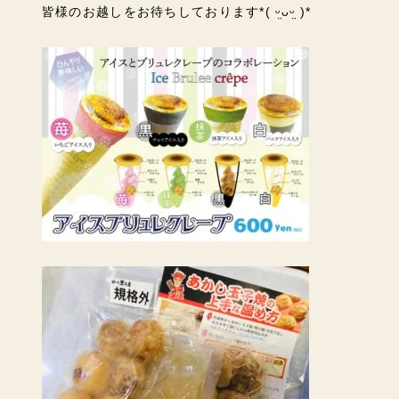
皆様のお越しをお待ちしております
*( ᵕ̤ᴗᵕ̤ )*