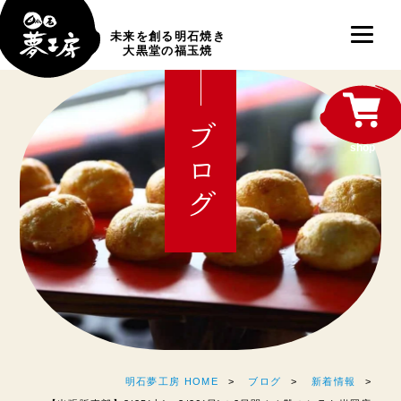
未来を創る明石焼き
大黒堂の福玉焼
ブログ
shop
明石夢工房 HOME
ブログ
新着情報