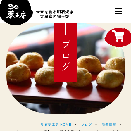
未来を創る明石焼き
大黒堂の福玉焼
ブログ
shop
明石夢工房 HOME
ブログ
新着情報