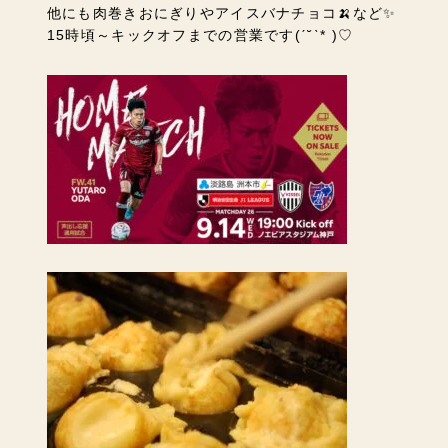
他にも肉巻きおにぎりやアイスバナチョコ🍌など✨
15時頃～キックオフまでの営業です(ˊ˘ˋ* )♡