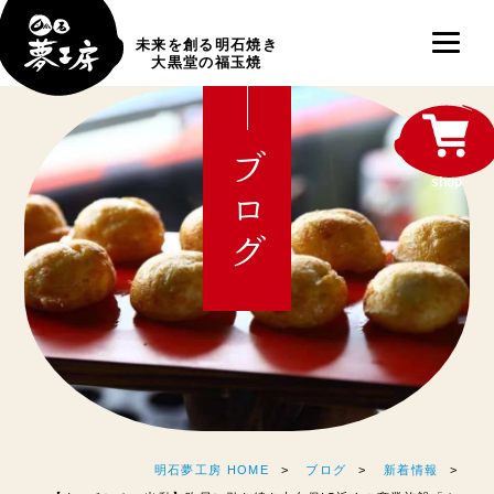
未来を創る明石焼き
大黒堂の福玉焼
ブログ
shop
明石夢工房 HOME
ブログ
新着情報