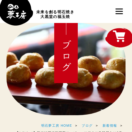
未来を創る明石焼き
大黒堂の福玉焼
ブログ
shop
明石夢工房 HOME
ブログ
新着情報