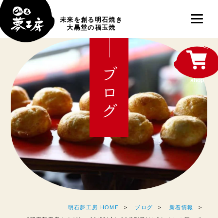
未来を創る明石焼き
大黒堂の福玉焼
ブログ
shop
明石夢工房 HOME
ブログ
新着情報