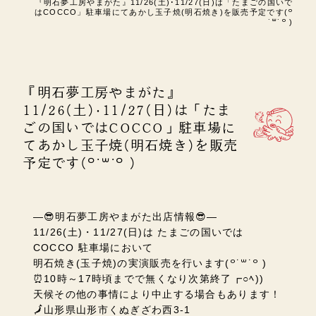
『明石夢工房やまがた』11/26(土)･11/27(日)は「たまごの国いで
はCOCCO」駐車場にてあかし玉子焼(明石焼き)を販売予定です(꒪
˙꒳˙꒪ )
『明石夢工房やまがた』
11/26(土)･11/27(日)は「たま
ごの国いではCOCCO」駐車場に
てあかし玉子焼(明石焼き)を販売
予定です(꒪˙꒳˙꒪ )
―😎明石夢工房やまがた出店情報😎―
11/26(土)・11/27(日)は
たまごの国いでは
COCCO 駐車場において
明石焼き(玉子焼)の実演販売を行います(꒪˙꒳˙꒪ )
⏰10時～17時頃までで無くなり次第終了┏○ﾍ))
天候その他の事情により中止する場合もあります！
🗾山形県山形市くぬぎざわ西3-1