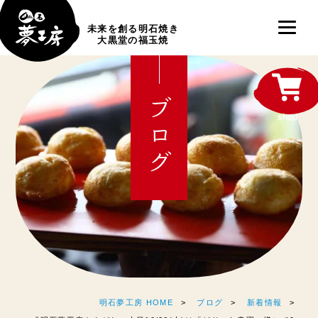
未来を創る明石焼き
大黒堂の福玉焼
ブログ
shop
明石夢工房 HOME
ブログ
新着情報