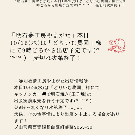
『明石夢工房やまがた』本日10/26(水)は「どりいむ農園」様にて9
時ごろから出店予定です(꒪˙꒳˙꒪ ) 売切れ次第終了！
『明石夢工房やまがた』本日
10/26(水)は「どりいむ農園」様
にて9時ごろから出店予定です(꒪
˙꒳˙꒪ ) 売切れ次第終了！
―😎明石夢工房やまがた出店情報😎―
本日10/26(水)は「
どりいむ農園」様にて
キッチンカー🚚で明石焼き(玉子焼)の
出張実演販売を行う予定です(꒪˙꒳˙꒪ )
⏰9時～無くなり次第終了
,,
ᴗ
ᴗ
,,
天候、その他事情により出店を中止する場合があり
ます！
🗾山形県西置賜郡白鷹町畔藤9053-30