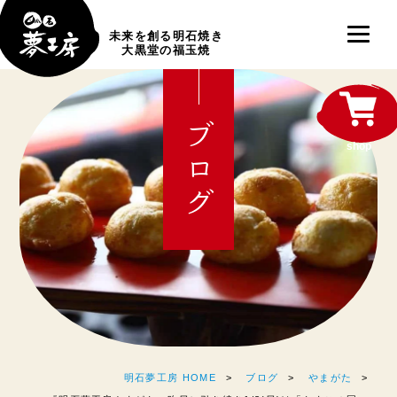
未来を創る明石焼き
大黒堂の福玉焼
ブログ
shop
明石夢工房 HOME
ブログ
やまがた