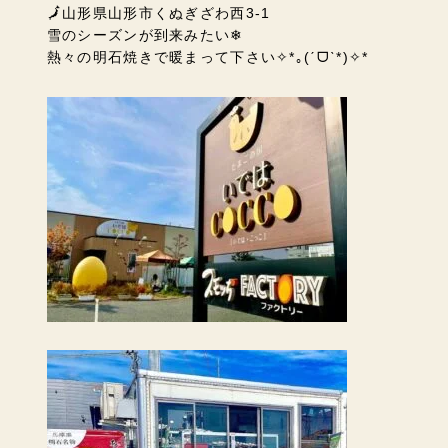
🗾山形県山形市くぬぎざわ西3-1
雪のシーズンが到来みたい❄
熱々の明石焼きで暖まって下さい✧*｡(ˊᗜˋ*)✧*