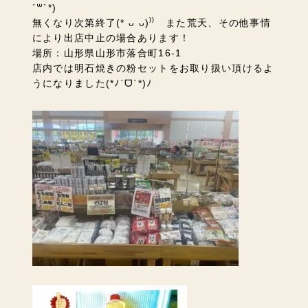
´꒳`*)
無くなり次第終了(* ᴗ ᴗ)⁾⁾ また荒天、その他事情
により出店中止の場合あります！
場所：山形県山形市落合町16-1
店内では明石焼きの粉セットをお取り扱い頂けるよ
うになりました(*ﾉˊᗜˋ*)ﾉ