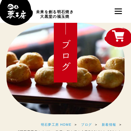
未来を創る明石焼き
大黒堂の福玉焼
ブログ
shop
明石夢工房 HOME
ブログ
新着情報