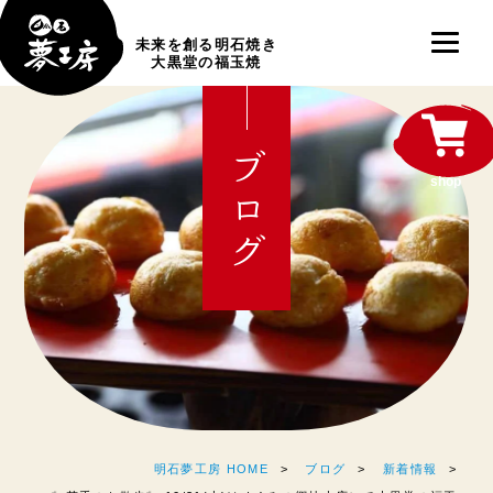
未来を創る明石焼き
大黒堂の福玉焼
ブログ
shop
明石夢工房 HOME
ブログ
新着情報