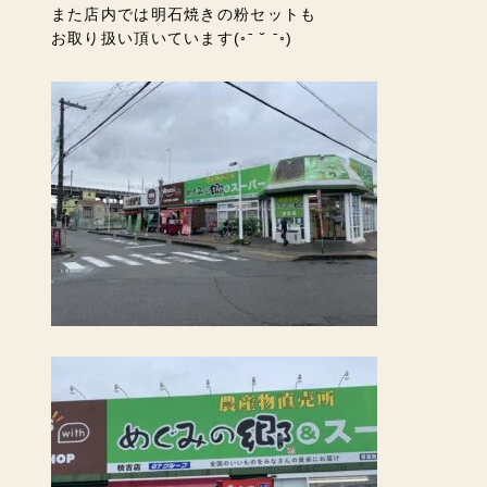
また店内では
明石焼きの粉セットも
お取り扱い頂いています(◦ˉ ˘ ˉ◦)