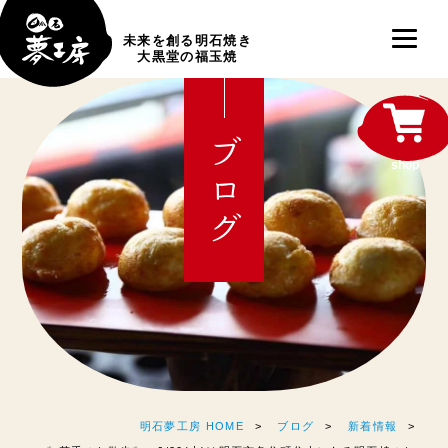
未来を創る明石焼き
大黒堂の福玉焼
ブログ
shop
明石夢工房 HOME
ブログ
新着情報