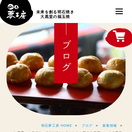
未来を創る明石焼き
大黒堂の福玉焼
ブログ
shop
明石夢工房 HOME
ブログ
新着情報