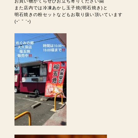
お買い物がてらぜひお立ち寄りください🤗
また店内では冷凍あかし玉子焼(明石焼き)と
明石焼きの粉セットなどもお取り扱い頂いています
(◦ˉ ˘ ˉ◦)