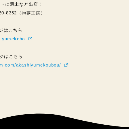
ントに週末など出店！
20-8352（㈱夢工房）
ページはこちら
hi_yumekobo
ページはこちら
ram.com/akashiyumekoubou/