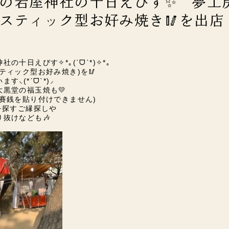
の岩屋神社の十日えびす✨ 夢工
スティック型お好み焼き🥢を出店
十日えびす✧*｡(ˊᗜˋ*)✧*｡
ティック型お好み焼き)を🥢
⸜(*ˊᗜˋ*)⸝
黒堂の福玉焼も💛
賽銭を貼り付けできません)
を探すご縁探しや
抜けなども🎶