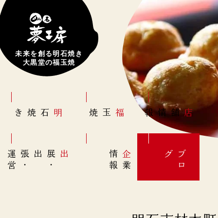
未来を創る明石焼き
大黒堂の福玉焼
明石焼き
福玉焼
店舗情報
営
出展
・
出張
・
運
報
企
情
グ
ブ
業
ロ