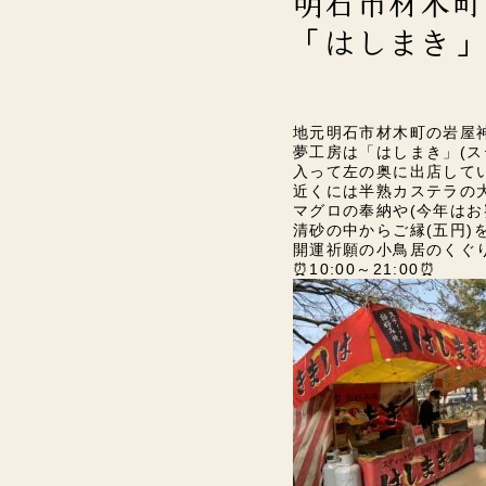
明石市材木町
「はしまき」
地元明石市材木町の岩屋神社の
夢工房は「はしまき」(ス
入って左の奥に出店しています
近くには半熟カステラの大
マグロの奉納や(今年はお
清砂の中からご縁(五円)
開運祈願の小鳥居のくぐり
⏰10:00～21:00⏰