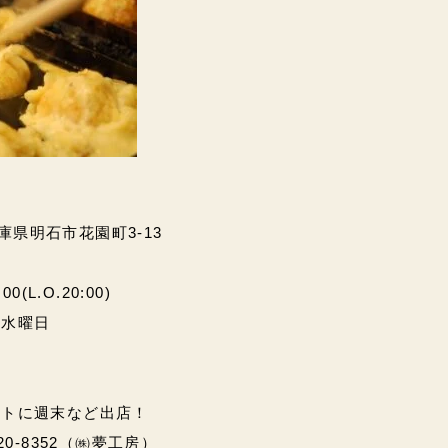
兵庫県明石市花園町3-13
(L.O.20:00)
・水曜日
ントに週末など出店！
20-8352（㈱夢工房）