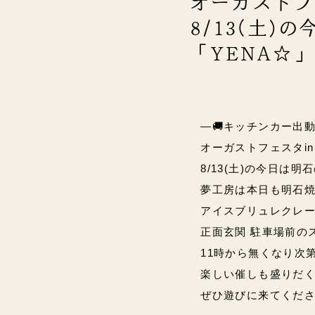
オーガストフ
8/13(土
「YENA☆
―🚚キッチンカー出動
オーガストフェスタi
8/13(土)の今日は明
夢工房は本日も明石焼
アイスブリュレクレープを
正面玄関 駐車場前の
11時から無くなり次第終了で
楽しい催しも盛りだ
ぜひ遊びに来てくださ