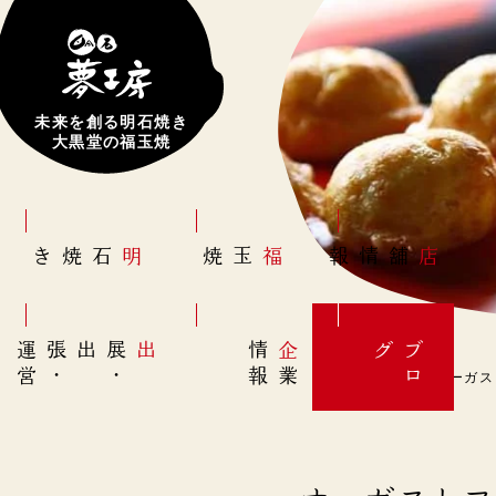
未来を創る明石焼き
大黒堂の福玉焼
明石焼き
福玉焼
店舗情報
営
出展
・
出張
・
運
報
企
情
グ
ブ
業
ロ
オーガス