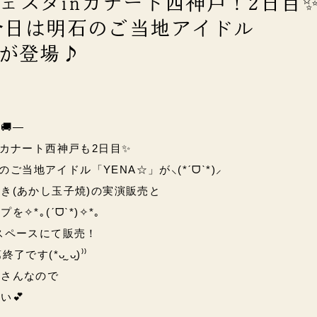
ェスタinカナート西神戸！2日
)の今日は明石のご当地アイドル
」が登場♪
🚚―
nカナート西神戸も2日目✨
石のご当地アイドル「YENA☆」が⸜(*ˊᗜˋ*)⸝
き(あかし玉子焼)の実演販売と
✧*｡(ˊᗜˋ*)✧*｡
スペースにて販売！
す(*ᴗ͈ˬᴗ͈)⁾⁾
くさんなので
い💕