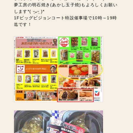
夢工房の明石焼き(あかし玉子焼)もよろしくお願い
します*( ᵕ̤ᴗᵕ̤ )*
1Fビッグビジョンコート特設催事場で10時～19時
迄です！