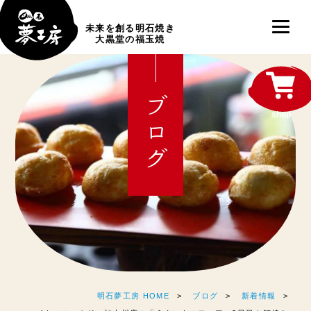
未来を創る明石焼き
大黒堂の福玉焼
ブログ
shop
明石夢工房 HOME
ブログ
新着情報