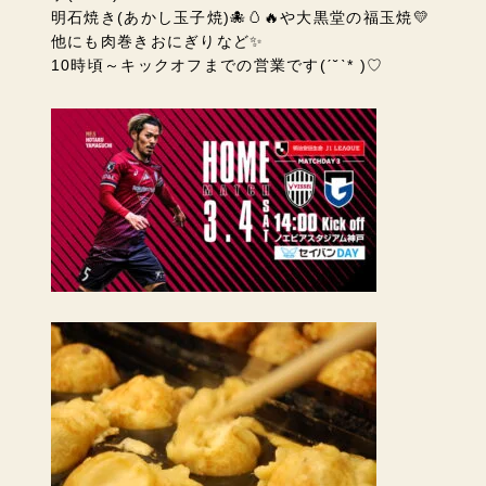
明石焼き(あかし玉子焼)🐙🥚🔥や大黒堂の福玉焼💛
他にも肉巻きおにぎりなど✨
10時頃～キックオフまでの営業です(ˊ˘ˋ* )♡