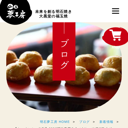
未来を創る明石焼き
大黒堂の福玉焼
ブログ
shop
明石夢工房 HOME
ブログ
新着情報