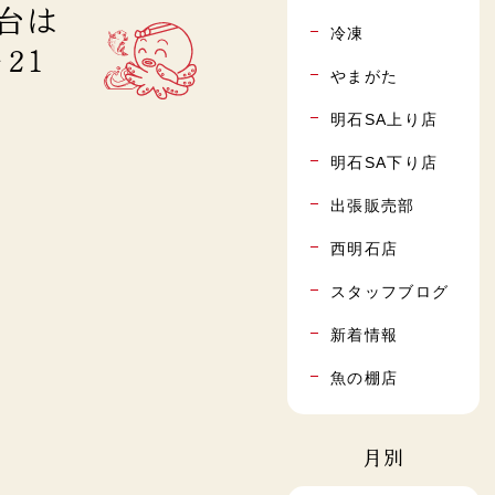
屋台は
冷凍
21
やまがた
明石SA上り店
明石SA下り店
出張販売部
西明石店
スタッフブログ
新着情報
魚の棚店
月別