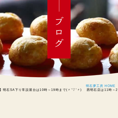
ブログ
明石夢工房 HOME
】明石SA下り常設屋台は10時～19時まで(〃’▽’〃) 西明石店は11時～21時