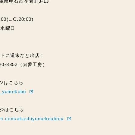
兵庫県明石市花園町3-13
(L.O.20:00)
・水曜日
ントに週末など出店！
20-8352（㈱夢工房）
ページはこちら
hi_yumekobo
ページはこちら
ram.com/akashiyumekoubou/