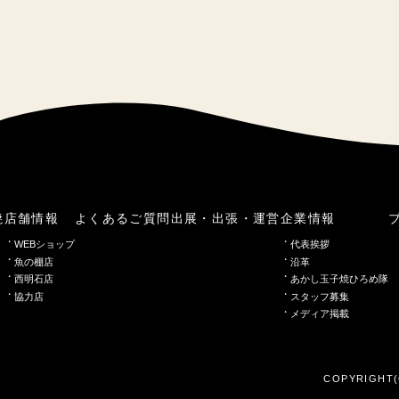
焼
店舗情報
よくあるご質問
出展・出張・運営
企業情報
WEBショップ
代表挨拶
魚の棚店
沿革
西明石店
あかし玉子焼ひろめ隊
協力店
スタッフ募集
メディア掲載
COPYRIGHT(