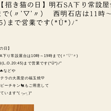
金)【招き猫の日】明石SA下り常設
まで(〃’▽’〃) 西明石店は11時～
:45)まで営業です(*Ü*)ﾉ”
猫の日】
A下り常設屋台は10時～19時まで(〃’▽’〃)
.O.20:45)まで営業です(*Ü*)ﾉ”
🔥などや
テラの大黒堂の福玉焼💛
ピーチキン🐔もご用意して
す*( ᵕ̤ᴗᵕ̤ )*