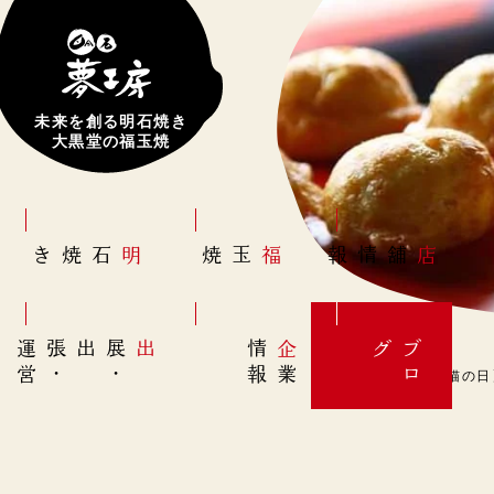
未来を創る明石焼き
大黒堂の福玉焼
明石焼き
福玉焼
店舗情報
営
出展
・
出張
・
運
報
企
情
グ
ブ
業
ロ
9月29日(金)【招き猫の日