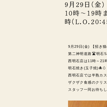
9月29日(
10時～19時
時(L.O.20
9月29日(金) 【招き
第二神明道路🛣️明石S
西明石店は11時～21時(L
明石焼き(玉子焼)🐙
西明石店では半熟カス
ザクザク食感のクリス
スタッフ一同お待ちしていま